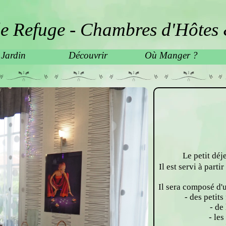
e Refuge - Chambres d'Hôtes 
 Jardin
Découvrir
Où Manger ?
Le petit déj
Il est servi à parti
Il sera composé d'
- des petit
- de
- les