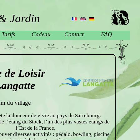
& Jardin
Tarifs
Cadeau
Contact
FAQ
 de Loisir
Langatte
km du village
ète la douceur de vivre au pays de Sarrebourg.
de l’étang du Stock, l’un des plus vastes étangs de
l’Est de la France,
ouver diverses activités : pédalo, bowling, piscine